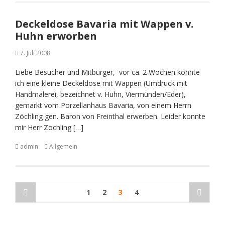
Deckeldose Bavaria mit Wappen v.
Huhn erworben
7. Juli 2008
Liebe Besucher und Mitbürger, vor ca. 2 Wochen konnte
ich eine kleine Deckeldose mit Wappen (Umdruck mit
Handmalerei, bezeichnet v. Huhn, Viermünden/Eder),
gemarkt vom Porzellanhaus Bavaria, von einem Herrn
Zöchling gen. Baron von Freinthal erwerben. Leider konnte
mir Herr Zöchling […]
admin
Allgemein
Seitennummerierung
1
2
3
4
der
Beiträge