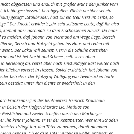
h nicht abgelassen und endlich mit großer Mühe den Junker vom
, ich bin geschossen“, herabgefallen. Gleich nachher sei ein
us) gesagt: „Stallbruder, hast Du ein treu Herz im Leibe, so
ge.“ Der Knecht erwidert: „Ihr seid seltsame Leute, daß Ihr also
rsch, kommt aber nochmals zu dem Erschossenen zurück. Da habe
und zu melden, daß Johann von Viermund am Wege liege. Dersch
 Pferde, Dersch und Hatzfeld gehen ins Haus und reden mit
weint. Der Lakai will seinem Herrn die Schuhe ausziehen,
ferde und ist bei Nacht und Schnee „selb sechs oben
 Berleburg an, reitet aber nach einstündiger Rast weiter nach
er blieben vorerst in Hessen. Soviel ersichtlich, hat Johann von
wieder betreten. Der Pfalzgraf Wolfgang von Zweibrücken hatte
in bestellt; unter ihm diente er wiederholt in den
ch Frankenberg in des Rentmeiters Heinrich Kraushain
n Beisein der Hofgerichtsräte Lic. Mathias von
 Geistlichen und zweier Scheffen durch den Marburger
ob er ihn kenne; Johann: er sei der Rentmeister. Wer ihm Schaden
entmeister drängt ihn, den Täter zu nennen, damit niemand
emand nennen. Ob er dem Täter verzeihen wolle; Antwort: er