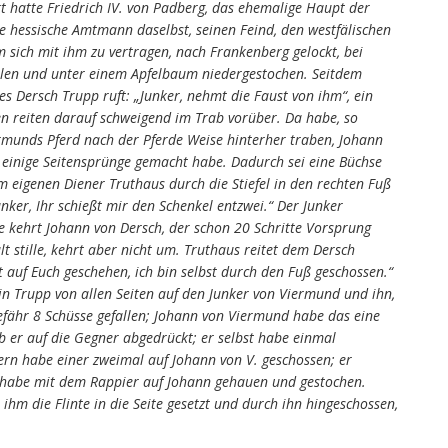
t hatte Friedrich IV. von Padberg, das ehemalige Haupt der
e hessische Amtmann daselbst, seinen Feind, den westfälischen
um sich mit ihm zu vertragen, nach Frankenberg gelockt, bei
allen und unter einem Apfelbaum niedergestochen. Seitdem
Dersch Trupp ruft: „Junker, nehmt die Faust von ihm“, ein
en reiten darauf schweigend im Trab vorüber. Da habe, so
rmunds Pferd nach der Pferde Weise hinterher traben, Johann
d einige Seitensprünge gemacht habe. Dadurch sei eine Büchse
 eigenen Diener Truthaus durch die Stiefel in den rechten Fuß
nker, Ihr schießt mir den Schenkel entzwei.“ Der Junker
hse kehrt Johann von Dersch, der schon 20 Schritte Vorsprung
t stille, kehrt aber nicht um. Truthaus reitet dem Dersch
t auf Euch geschehen, ich bin selbst durch den Fuß geschossen.“
ein Trupp von allen Seiten auf den Junker von Viermund und ihn,
efähr 8 Schüsse gefallen; Johann von Viermund habe das eine
b er auf die Gegner abgedrückt; er selbst habe einmal
ern habe einer zweimal auf Johann von V. geschossen; er
i habe mit dem Rappier auf Johann gehauen und gestochen.
ihm die Flinte in die Seite gesetzt und durch ihn hingeschossen,