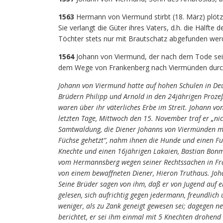
1563
Hermann von Viermund stirbt (18. März) plötz
Sie verlangt die Güter ihres Vaters, d.h. die Hälf
Töchter stets nur mit Brautschatz abgefunden wer
1564
Johann von Viermund, der nach dem Tode se
dem Wege von Frankenberg nach Viermünden durc
Johann von Viermund hatte auf hohen Schulen in Deut
Brüdern Philipp und Arnold in den 24jährigen Proze
waren über ihr väterliches Erbe im Streit. Johann v
letzten Tage, Mittwoch den 15. November traf er „nic
Samtwaldung, die Diener Johanns von Viermünden mi
Füchse gehetzt“, nahm ihnen die Hunde und einen Fu
Knechte und einen 16jährigen Lakaien, Bastian Bonm
vom Hermannsberg wegen seiner Rechtssachen in Fra
von einem bewaffneten Diener, Hieron Truthaus. Joh
Seine Brüder sagen von ihm, daß er von Jugend auf eh
gelesen, sich aufrichtig gegen jedermann, freundlich
weniger, als zu Zank geneigt gewesen sei; dagegen n
berichtet, er sei ihm einmal mit 5 Knechten drohend