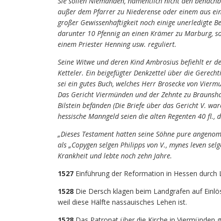
Sie sollen Niemanden, namentlich nicht den benachb
außer dem Pfarrer zu Niederense oder einem aus ei
großer Gewissenhaftigkeit noch einige unerledigte B
darunter 10 Pfennig an einen Krämer zu Marburg, sow
einem Priester Henning usw. reguliert.
Seine Witwe und deren Kind Ambrosius befiehlt er
Ketteler. Ein beigefügter Denkzettel über die Gerech
sei ein gutes Buch, welches Herr Brosecke von Vierm
Das Gericht Viermünden und der Zehnte zu Braunshau
Bilstein befänden (Die Briefe über das Gericht V. w
hessische Manngeld seien die alten Regenten 40 fl., d
„Dieses Testament hatten seine Söhne pure angeno
als „Copygen selgen Philipps von V., mynes leven se
Krankheit und lebte noch zehn Jahre.
1527
Einführung der Reformation in Hessen durch 
1528
Die Dersch klagen beim Landgrafen auf Einlös
weil diese Hälfte nassauisches Lehen ist.
1528
Das Patronat über die Kirche in Viermünden g