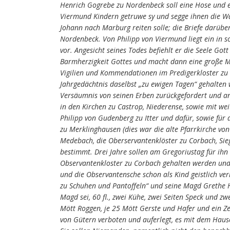
Henrich Gogrebe zu Nordenbeck soll eine Hose und e
Viermund Kindern getruwe sy und segge ihnen die Wa
Johann nach Marburg reiten solle; die Briefe darüb
Nordenbeck. Von Philipp von Viermund liegt ein in
vor. Angesicht seines Todes befiehlt er die Seele Got
Barmherzigkeit Gottes und macht dann eine große Men
Vigilien und Kommendationen im Predigerkloster zu
Jahrgedächtnis daselbst „zu ewigen Tagen“ gehalten w
Versäumnis von seinen Erben zurückgefordert und a
in den Kirchen zu Castrop, Niederense, sowie mit wei
Philipp von Gudenberg zu Itter und dafür, sowie für
zu Merklinghausen (dies war die alte Pfarrkirche von
Medebach, die Oberservantenklöster zu Corbach, Sie
bestimmt. Drei Jahre sollen am Gregoriustag für ihn
Observantenkloster zu Corbach gehalten werden und 
und die Observantensche schon als Kind geistlich verl
zu Schuhen und Pantoffeln“ und seine Magd Grethe H
Magd sei, 60 fl., zwei Kühe, zwei Seiten Speck und zw
Mött Roggen, je 25 Mött Gerste und Hafer und ein Z
von Gütern verboten und auferlegt, es mit dem Haus