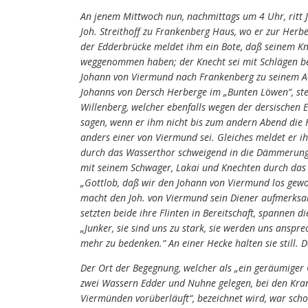
An jenem Mittwoch nun, nachmittags um 4 Uhr, ritt
Joh. Streithoff zu Frankenberg Haus, wo er zur Herbe
der Edderbrücke meldet ihm ein Bote, daß seinem Kn
weggenommen haben; der Knecht sei mit Schlägen bed
Johann von Viermund nach Frankenberg zu seinem Ad
Johanns von Dersch Herberge im „Bunten Löwen“, stei
Willenberg, welcher ebenfalls wegen der dersischen
sagen, wenn er ihm nicht bis zum andern Abend die 
anders einer von Viermund sei. Gleiches meldet er i
durch das Wasserthor schweigend in die Dämmerung 
mit seinem Schwager, Lakai und Knechten durch das 
„Gottlob, daß wir den Johann von Viermund los gewor
macht den Joh. von Viermund sein Diener aufmerksam
setzten beide ihre Flinten in Bereitschaft, spannen d
„Junker, sie sind uns zu stark, sie werden uns anspre
mehr zu bedenken.“ An einer Hecke halten sie still. 
Der Ort der Begegnung, welcher als „ein geräumiger
zwei Wassern Edder und Nuhne gelegen, bei den Kr
Viermünden vorüberläuft“, bezeichnet wird, war scho