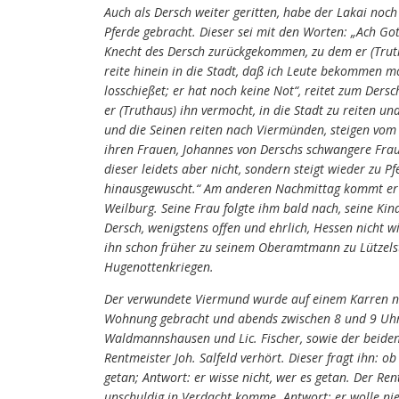
Auch als Dersch weiter geritten, habe der Lakai noc
Pferde gebracht. Dieser sei mit den Worten: „Ach Gott
Knecht des Dersch zurückgekommen, zu dem er (Trutha
reite hinein in die Stadt, daß ich Leute bekommen mö
losschießet; er hat noch keine Not“, reitet zum De
er (Truthaus) ihn vermocht, in die Stadt zu reiten 
und die Seinen reiten nach Viermünden, steigen vom
ihren Frauen, Johannes von Derschs schwangere Frau 
dieser leidets aber nicht, sondern steigt wieder zu P
hinausgewuscht.“ Am anderen Nachmittag kommt er in
Weilburg. Seine Frau folgte ihm bald nach, seine Kind
Dersch, wenigstens offen und ehrlich, Hessen nicht 
ihn schon früher zu seinem Oberamtmann zu Lützelste
Hugenottenkriegen.
Der verwundete Viermund wurde auf einem Karren na
Wohnung gebracht und abends zwischen 8 und 9 Uhr i
Waldmannshausen und Lic. Fischer, sowie der beiden
Rentmeister Joh. Salfeld verhört. Dieser fragt ihn: 
getan; Antwort: er wisse nicht, wer es getan. Der R
unschuldig in Verdacht komme. Antwort: er wolle ni