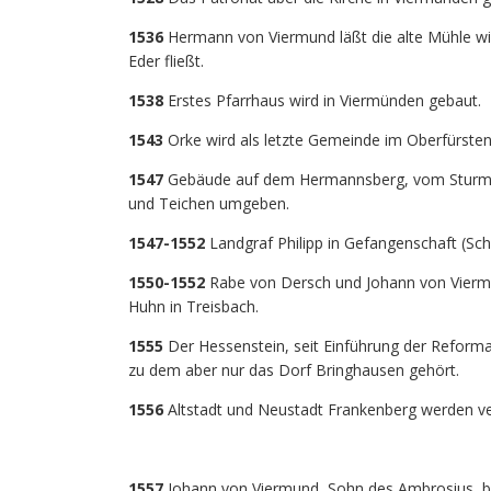
1536
Hermann von Viermund läßt die alte Mühle wi
Eder fließt.
1538
Erstes Pfarrhaus wird in Viermünden gebaut.
1543
Orke wird als letzte Gemeinde im Oberfürsten
1547
Gebäude auf dem Hermannsberg, vom Sturm u
und Teichen umgeben.
1547-1552
Landgraf Philipp in Gefangenschaft (Sch
1550-1552
Rabe von Dersch und Johann von Vierm
Huhn in Treisbach.
1555
Der Hessenstein, seit Einführung der Reforma
zu dem aber nur das Dorf Bringhausen gehört.
1556
Altstadt und Neustadt Frankenberg werden ver
1557
Johann von Viermund, Sohn des Ambrosius, ba