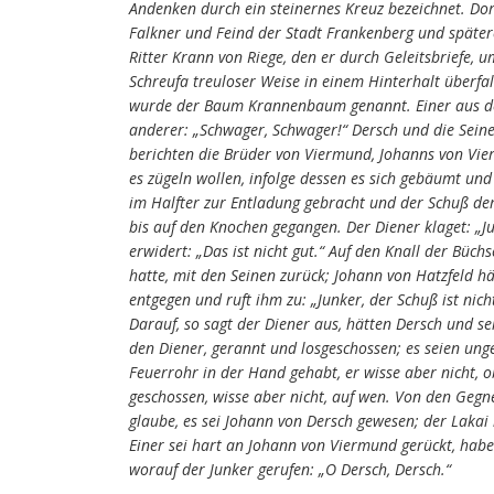
Andenken durch ein steinernes Kreuz bezeichnet. Dor
Falkner und Feind der Stadt Frankenberg und später
Ritter Krann von Riege, den er durch Geleitsbriefe, 
Schreufa treuloser Weise in einem Hinterhalt überf
wurde der Baum Krannenbaum genannt. Einer aus des 
anderer: „Schwager, Schwager!“ Dersch und die Sein
berichten die Brüder von Viermund, Johanns von Vie
es zügeln wollen, infolge dessen es sich gebäumt un
im Halfter zur Entladung gebracht und der Schuß dem
bis auf den Knochen gegangen. Der Diener klaget: „Ju
erwidert: „Das ist nicht gut.“ Auf den Knall der Büc
hatte, mit den Seinen zurück; Johann von Hatzfeld häl
entgegen und ruft ihm zu: „Junker, der Schuß ist nich
Darauf, so sagt der Diener aus, hätten Dersch und s
den Diener, gerannt und losgeschossen; es seien ung
Feuerrohr in der Hand gehabt, er wisse aber nicht, o
geschossen, wisse aber nicht, auf wen. Von den Gegn
glaube, es sei Johann von Dersch gewesen; der Laka
Einer sei hart an Johann von Viermund gerückt, habe 
worauf der Junker gerufen: „O Dersch, Dersch.“