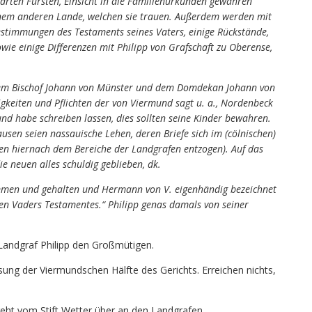
arten Fürsten, Einsicht in die Familienurkunden gewähren
nem anderen Lande, welchen sie trauen. Außerdem werden mit
estimmungen des Testaments seines Vaters, einige Rückstände,
ie einige Differenzen mit Philipp von Grafschaft zu Oberense,
 dem Bischof Johann von Münster und dem Domdekan Johann von
tigkeiten und Pflichten der von Viermund sagt u. a., Nordenbeck
und habe schreiben lassen, dies sollten seine Kinder bewahren.
sen seien nassauische Lehen, deren Briefe sich im (cölnischen)
aren hiernach dem Bereiche der Landgrafen entzogen). Auf das
ie neuen alles schuldig geblieben, dk.
mmen und gehalten und Hermann von V. eigenhändig bezeichnet
lgen Vaders Testamentes.“ Philipp genas damals von seiner
Landgraf Philipp den Großmütigen.
ung der Viermundschen Hälfte des Gerichts. Erreichen nichts,
eht vom Stift Wetter über an den Landgrafen.