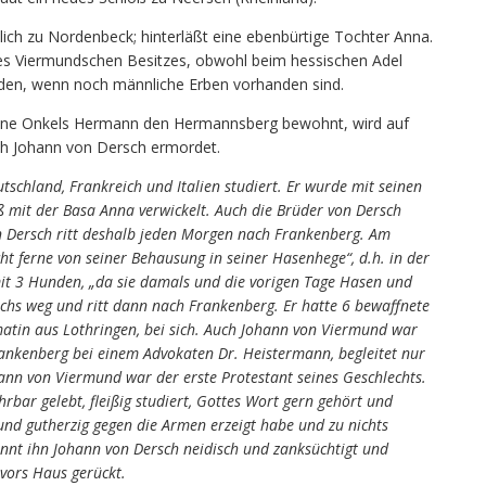
lich zu Nordenbeck; hinterläßt eine ebenbürtige Tochter Anna.
te des Viermundschen Besitzes, obwohl beim hessischen Adel
den, wenn noch männliche Erben vorhanden sind.
ine Onkels Hermann den Hermannsberg bewohnt, wird auf
h Johann von Dersch ermordet.
schland, Frankreich und Italien studiert. Er wurde mit seinen
ß mit der Basa Anna verwickelt. Auch die Brüder von Dersch
on Dersch ritt deshalb jeden Morgen nach Frankenberg. Am
ht ferne von seiner Behausung in seiner Hasenhege“, d.h. in der
t 3 Hunden, „da sie damals und die vorigen Tage Hasen und
chs weg und ritt dann nach Frankenberg. Er hatte 6 bewaffnete
atin aus Lothringen, bei sich. Auch Johann von Viermund war
nkenberg bei einem Advokaten Dr. Heistermann, begleitet nur
ann von Viermund war der erste Protestant seines Geschlechts.
rbar gelebt, fleißig studiert, Gottes Wort gern gehört und
 und gutherzig gegen die Armen erzeigt habe und zu nichts
ennt ihn Johann von Dersch neidisch und zanksüchtigt und
 vors Haus gerückt.