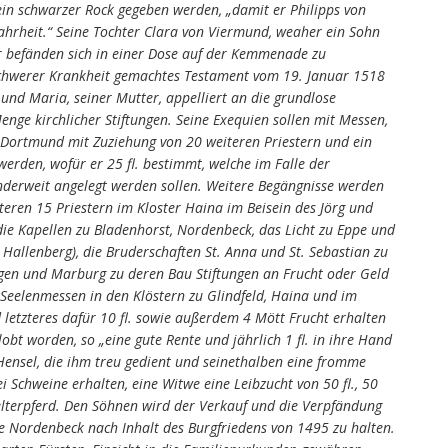
in schwarzer Rock gegeben werden, „damit er Philipps von
hrheit.“ Seine Tochter Clara von Viermund, weaher ein Sohn
er befänden sich in einer Dose auf der Kemmenade zu
 schwerer Krankheit gemachtes Testament vom 19. Januar 1518
t und Maria, seiner Mutter, appelliert an die grundlose
ge kirchlicher Stiftungen. Seine Exequien sollen mit Messen,
 Dortmund mit Zuziehung von 20 weiteren Priestern und ein
erden, wofür er 25 fl. bestimmt, welche im Falle der
nderweit angelegt werden sollen. Weitere Begängnisse werden
teren 15 Priestern im Kloster Haina im Beisein des Jörg und
 die Kapellen zu Bladenhorst, Nordenbeck, das Licht zu Eppe und
 Hallenberg), die Bruderschaften St. Anna und St. Sebastian zu
gen und Marburg zu deren Bau Stiftungen an Frucht oder Geld
 Seelenmessen in den Klöstern zu Glindfeld, Haina und im
letzteres dafür 10 fl. sowie außerdem 4 Mött Frucht erhalten
obt worden, so „eine gute Rente und jährlich 1 fl. in ihre Hand
ensel, die ihm treu gedient und seinethalben eine fromme
ei Schweine erhalten, eine Witwe eine Leibzucht von 50 fl., 50
elterpferd. Den Söhnen wird der Verkauf und die Verpfändung
e Nordenbeck nach Inhalt des Burgfriedens von 1495 zu halten.