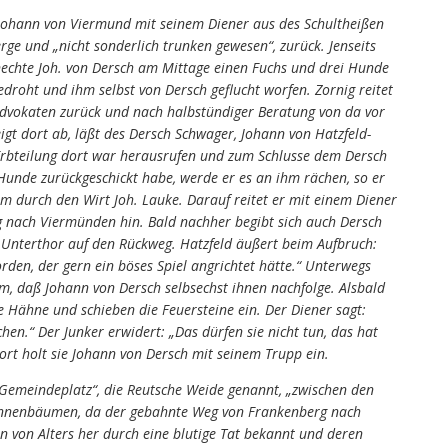
 Johann von Viermund mit seinem Diener aus des Schultheißen
rge und „nicht sonderlich trunken gewesen“, zurück. Jenseits
echte Joh. von Dersch am Mittage einen Fuchs und drei Hunde
roht und ihm selbst von Dersch geflucht worfen. Zornig reitet
vokaten zurück und nach halbstündiger Beratung von da vor
gt dort ab, läßt des Dersch Schwager, Johann von Hatzfeld-
 Erbteilung dort war herausrufen und zum Schlusse dem Dersch
Hunde zurückgeschickt habe, werde er es an ihm rächen, so er
hm durch den Wirt Joh. Lauke. Darauf reitet er mit einem Diener
nach Viermünden hin. Bald nachher begibt sich auch Dersch
Unterthor auf den Rückweg. Hatzfeld äußert beim Aufbruch:
den, der gern ein böses Spiel angrichtet hätte.“ Unterwegs
, daß Johann von Dersch selbsechst ihnen nachfolge. Alsbald
ie Hähne und schieben die Feuersteine ein. Der Diener sagt:
chen.“ Der Junker erwidert: „Das dürfen sie nicht tun, das hat
Dort holt sie Johann von Dersch mit seinem Trupp ein.
 Gemeindeplatz“, die Reutsche Weide genannt, „zwischen den
annenbäumen, da der gebahnte Weg von Frankenberg nach
n von Alters her durch eine blutige Tat bekannt und deren