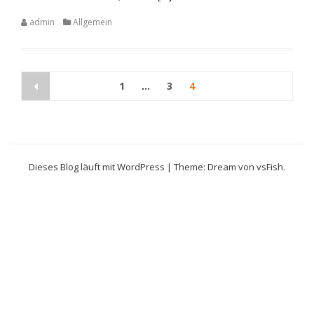
admin
Allgemein
Seitennummerierung
1
…
3
4
der
Beiträge
Dieses Blog läuft mit WordPress
|
Theme: Dream von
vsFish
.