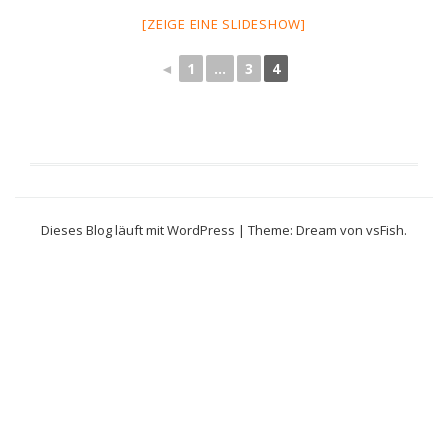
[ZEIGE EINE SLIDESHOW]
◄
1
...
3
4
Dieses Blog läuft mit WordPress
|
Theme: Dream von
vsFish
.